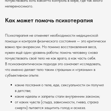
почувствовать хоть какой‑то контроль в мире, где так много
непереносимого.
Как может помочь психотерапия
Психотерапия не отменяет необходимости медицинской
помощи и контроля физического состояния — это критически
важно при анорексии. Но помимо восстановления веса,
нужен ещё один уровень работы: помочь человеку снова
почувствовать своё тело не как врага, а как часть себя.
В психоаналитическом подходе это означает исследовать,
что именно делает тело таким страшным и «грязным» в
субъективном опыте:
какие послания о теле, еде, сексуальности он получил
в детстве;
какие идеалы и запреты стали внутренним законом;
от каких чувств (стыда, зависимости, гнева, страха
смерти) пытается защитить голод и аскеза.