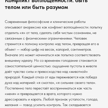
Конфликт воплощённости: быть
телом или быть разумом
Современные философские и клинические работы
описывают анорексию как конфликт воплощённости: попытку
отделить «я» от тела, сделать себя чистым сознанием, не
связанным с физическими ограничениями. Человек
стремится к полному контролю над телом, превращая его в
объект — набор цифр на весах, калорий, сантиметров.
Вначале это может начинаться как попытка соответствовать
внешнему идеалу. Но со временем голодание становится
самостоятельной ценностью: ощущение пустоты в животе
даёт чувство силы и превосходства над «животной»
природой. Каждый отказ от еды переживается как победа
духа над материей: «я смогла», «я сильнее своего тела».
Постепенно тело перестаёт восприниматься как часть
«меня» и превращается в врага, которого нужно
дрессировать и карать. Любой признак усталости, голода,
желания — повод усилить контроль. Так складывается