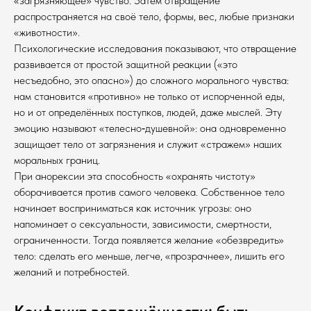
«загрязняющее» чувство. Затем отвращение
распространяется на своё тело, формы, вес, любые признаки
«животности».
Психологические исследования показывают, что отвращение
развивается от простой защитной реакции («это
несъедобно, это опасно») до сложного морального чувства:
нам становится «противно» не только от испорченной еды,
но и от определённых поступков, людей, даже мыслей. Эту
эмоцию называют «телесно‑душевной»: она одновременно
защищает тело от загрязнения и служит «стражем» наших
моральных границ.
При анорексии эта способность «охранять чистоту»
оборачивается против самого человека. Собственное тело
начинает восприниматься как источник угрозы: оно
напоминает о сексуальности, зависимости, смертности,
ограниченности. Тогда появляется желание «обезвредить»
тело: сделать его меньше, легче, «прозрачнее», лишить его
желаний и потребностей.