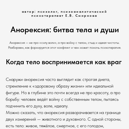
автор: психолог, психоаналитический
психотерапевт Е.В. Смирнова
Анорексия: битва тела и души
Анорексия — не про «силу воли», а про войну с телом, стыд и идеал чистоты.
Разбираем, как формируется этот конфликт и чем может помочь психотерапия.
Когда тело воспринимается как враг
Снаружи анорексия часто выглядит как строгая диета,
стремление к «здоровому образу жизни» или идеальной
фигуре. Но в глубине это почти всегда не про красоту, а про
борьбу: человек ведёт войну с собственным телом, пытаясь
подчинить его духу, воле, идеалу.
Можно сказать, что анорексия разворачивается на границе
двух измерений — животного и духовного. С одной стороны,
есть тело: живое, тяжёлое, смертное, с его голодом,