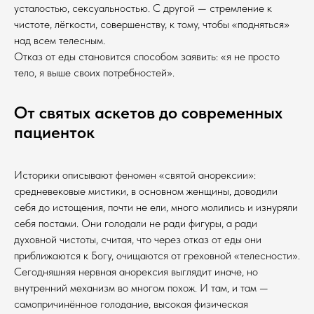
усталостью, сексуальностью. С другой — стремление к
чистоте, лёгкости, совершенству, к тому, чтобы «подняться»
над всем телесным.
Отказ от еды становится способом заявить: «я не просто
тело, я выше своих потребностей».
От святых аскетов до современных
пациенток
Историки описывают феномен «святой анорексии»:
средневековые мистики, в основном женщины, доводили
себя до истощения, почти не ели, много молились и изнуряли
себя постами. Они голодали не ради фигуры, а ради
духовной чистоты, считая, что через отказ от еды они
приближаются к Богу, очищаются от греховной «телесности».
Сегодняшняя нервная анорексия выглядит иначе, но
внутренний механизм во многом похож. И там, и там —
самопричинённое голодание, высокая физическая